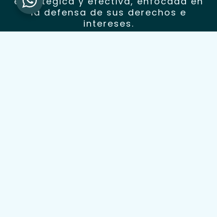
estratégica y efectiva, enfocada en
la defensa de sus derechos e
intereses.
Servicios
En
Juan Vicente Valbuena Asesores Jurídicos
, nos
comprometemos a ofrecer soluciones jurídicas
integrales,
sustentadas en los más altos